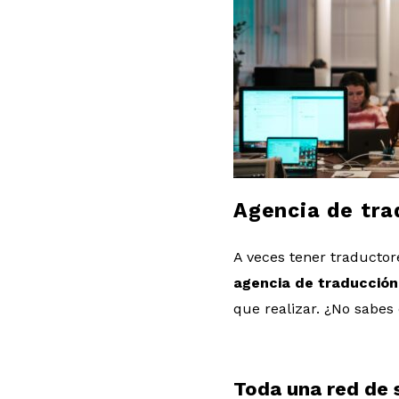
l
o
g
Agencia de tra
A veces tener traductor
agencia de traducción
que realizar. ¿No sabes
Toda una red de s