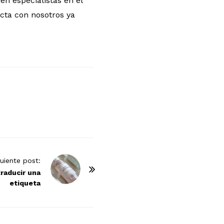
én especialistas en el
tacta con nosotros ya
guiente post:
traducir una
etiqueta