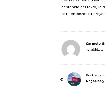
Como has podido ver, co
contenido del texto, le 
para empezar tu proyec
Carmelo G
hola@blarlo
P
Post anteri
o
Negocios y
s
t
N