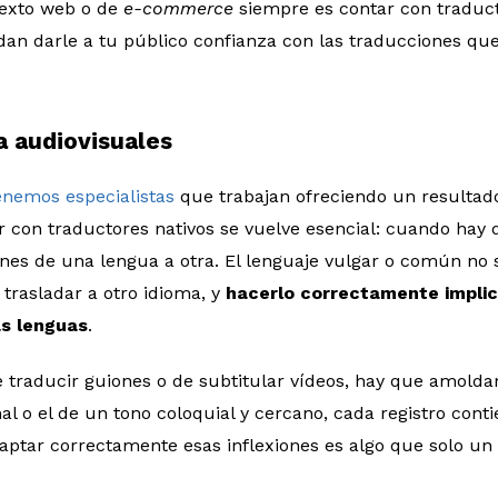
ntexto web o de
e-commerce
siempre es contar con traduct
an darle a tu público confianza con las traducciones qu
a audiovisuales
enemos especialistas
que trabajan ofreciendo un resultado
r con traductores nativos se vuelve esencial: cuando hay 
nes de una lengua a otra. El lenguaje vulgar o común no 
trasladar a otro idioma, y
hacerlo correctamente implic
s lenguas
.
e traducir guiones o de subtitular vídeos, hay que amoldar
al o el de un tono coloquial y cercano, cada registro con
Captar correctamente esas inflexiones es algo que solo un 