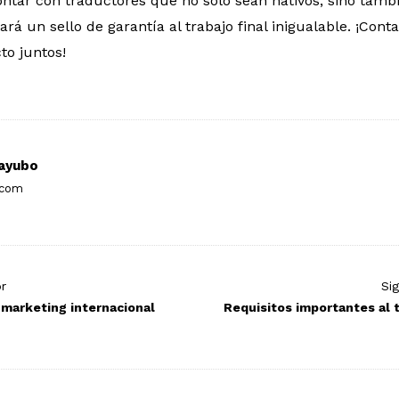
ntar con traductores que no solo sean nativos, sino tambi
dará un sello de garantía al trabajo final inigualable. ¡Con
to juntos!
ayubo
.com
or
Si
 marketing internacional
Requisitos importantes al 