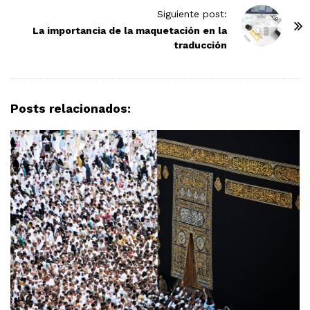
t
Siguiente post:
N
La importancia de la maquetación en la
traducción
a
v
i
g
Posts relacionados:
a
t
i
o
n