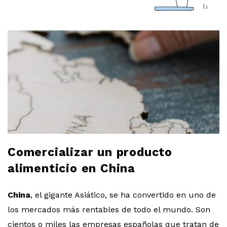
a
r
l
o
b
l
Comercializar un producto
o
alimenticio en China
g
China
, el gigante Asiático, se ha convertido en uno de
los mercados más rentables de todo el mundo. Son
cientos o miles las empresas españolas que tratan de