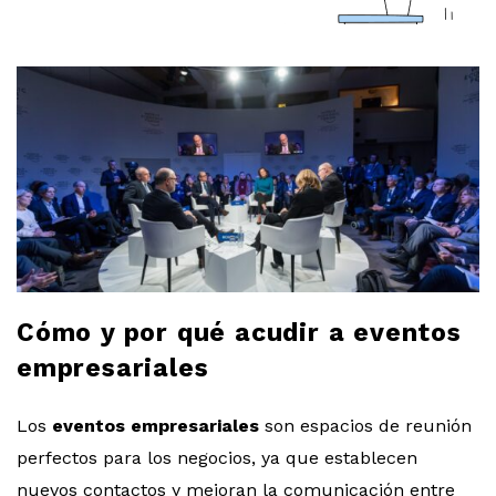
a
r
l
o
b
l
Cómo y por qué acudir a eventos
o
empresariales
g
Los
eventos empresariales
son espacios de reunión
perfectos para los negocios, ya que establecen
nuevos contactos y mejoran la comunicación entre