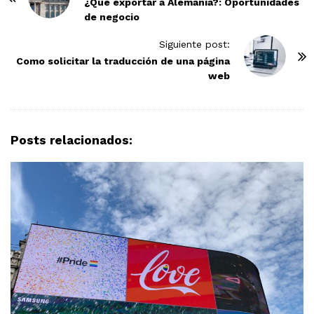
o
¿Qué exportar a Alemania?: Oportunidades
de negocio
s
t
Siguiente post:
N
Como solicitar la traducción de una página
web
a
v
i
g
Posts relacionados:
a
t
i
o
n