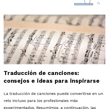
a
r
l
o
b
l
Traducción de canciones:
o
consejos e ideas para inspirarse
g
La traducción de canciones puede convertirse en un
reto incluso para los profesionales más
experimentados. Resumimos, a continuación, las