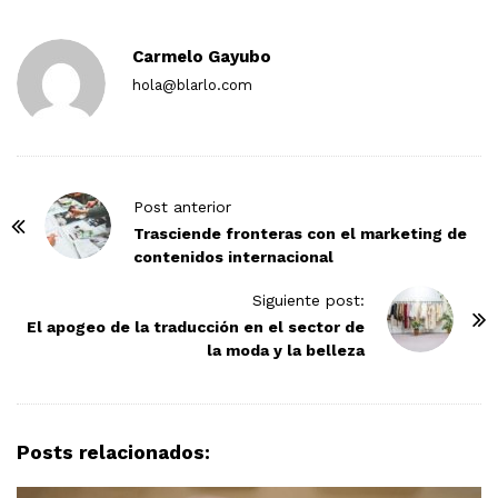
Carmelo Gayubo
hola@blarlo.com
P
Post anterior
o
Trasciende fronteras con el marketing de
contenidos internacional
s
t
Siguiente post:
N
El apogeo de la traducción en el sector de
la moda y la belleza
a
v
i
g
Posts relacionados:
a