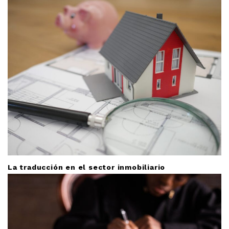
t
i
o
n
La traducción en el sector inmobiliario