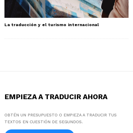
La traducción y el turismo internacional
S
i
t
EMPIEZA A TRADUCIR AHORA
e
F
o
OBTÉN UN PRESUPUESTO O EMPIEZA A TRADUCIR TUS
TEXTOS EN CUESTIÓN DE SEGUNDOS.
o
t