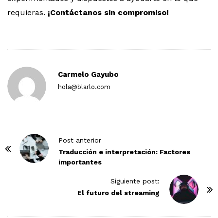
requieras.
¡Contáctanos sin compromiso!
Carmelo Gayubo
hola@blarlo.com
P
Post anterior
o
Traducción e interpretación: Factores
importantes
s
t
Siguiente post:
N
El futuro del streaming
a