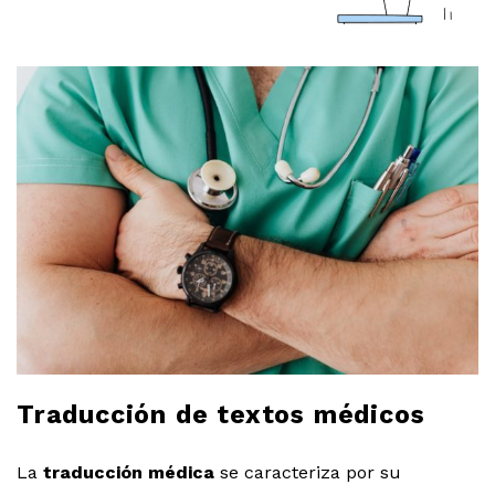
a
r
l
o
b
l
o
g
Traducción de textos médicos
La
traducción médica
se caracteriza por su