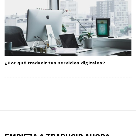
¿Por qué traducir tus servicios digitales?
S
i
t