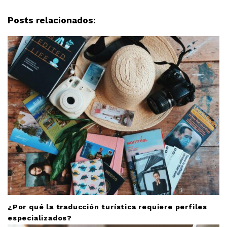
v
i
Posts relacionados:
g
a
t
i
o
n
¿Por qué la traducción turística requiere perfiles
especializados?