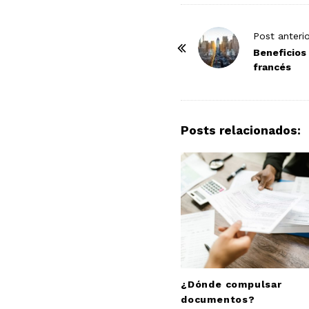
P
Post anteri
o
Beneficios 
francés
s
t
N
a
Posts relacionados:
v
i
g
a
t
i
o
n
¿Dónde compulsar
documentos?