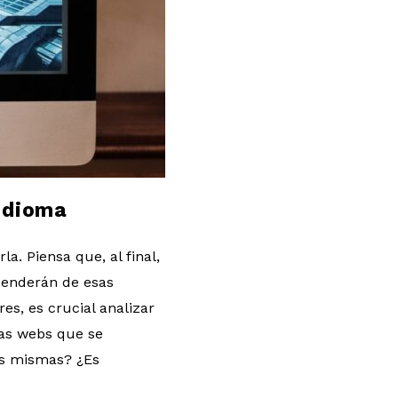
idioma
a. Piensa que, al final,
penderán de esas
es, es crucial analizar
las webs que se
as mismas? ¿Es