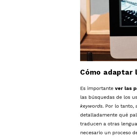
l
o
g
Cómo adaptar l
Es importante
ver las 
las búsquedas de los us
keywords
. Por lo tanto
detalladamente qué pala
traducen a otras lengua
necesario un proceso de