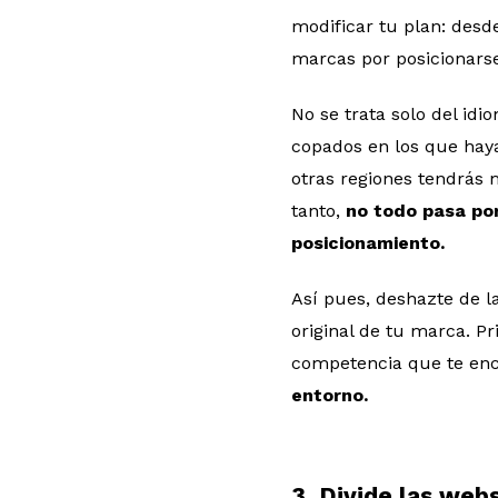
modificar tu plan: desd
marcas por posicionar
No se trata solo del id
copados en los que hay
otras regiones tendrás 
tanto,
no todo pasa po
posicionamiento.
Así pues, deshazte de l
original de tu marca. Pr
competencia que te en
entorno.
3. Divide las web