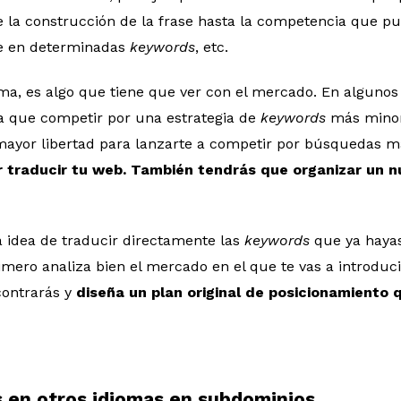
e la construcción de la frase hasta la competencia que p
se en determinadas
keywords
, etc.
ioma, es algo que tiene que ver con el mercado. En algunos
a que competir por una estrategia de
keywords
más minori
mayor libertad para lanzarte a competir por búsquedas má
r traducir tu web. También tendrás que organizar un n
a idea de traducir directamente las
keywords
que ya hayas
imero analiza bien el mercado en el que te vas a introducir
contrarás y
diseña un plan original de posicionamiento 
s en otros idiomas en subdominios