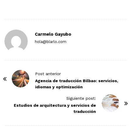
Carmelo Gayubo
hola@blarlo.com
P
Post anterior
o
Agencia de traducción Bilbao: servicios,
idiomas y optimización
s
t
Siguiente post:
N
Estudios de arquitectura y servicios de
traducción
a
v
i