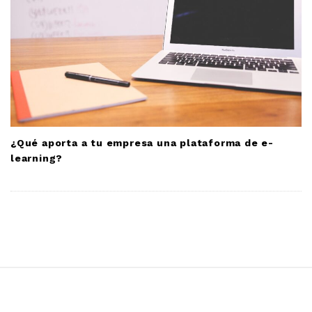
¿Qué aporta a tu empresa una plataforma de e-
learning?
S
i