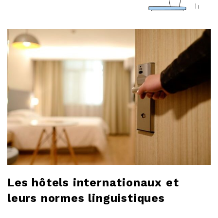
a
r
l
o
b
l
o
g
Les hôtels internationaux et
leurs normes linguistiques