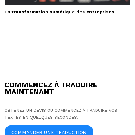
La transformation numérique des entreprises
S
i
t
COMMENCEZ À TRADUIRE
e
MAINTENANT
F
o
OBTENEZ UN DEVIS OU COMMENCEZ À TRADUIRE VOS
o
TEXTES EN QUELQUES SECONDES.
t
e
COMMANDER UNE TRADUCTION