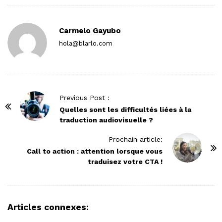
Carmelo Gayubo
hola@blarlo.com
P
Previous Post :
o
Quelles sont les difficultés liées à la
traduction audiovisuelle ?
s
t
Prochain article:
N
Call to action : attention lorsque vous
traduisez votre CTA !
a
v
i
g
Articles connexes:
a