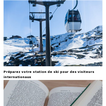
t
i
o
n
Préparez votre station de ski pour des visiteurs
internationaux