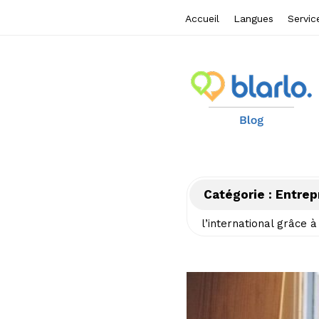
Accueil
Langues
Servic
B
l
a
r
Catégorie :
Entrep
l
l’international grâce à
o
b