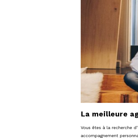
l
o
g
La meilleure a
Vous êtes à la recherche d’
accompagnement personnalis