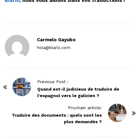
Blarlo
, nous vous aidons dans vos traductions !
Carmelo Gayubo
hola@blarlo.com
P
Previous Post :
o
Quand est-il judicieux de traduire de
l’espagnol vers le galicien ?
s
t
Prochain article:
N
Traduire des documents : quels sont les
plus demandés ?
a
v