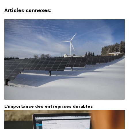
i
g
Articles connexes:
a
t
i
o
n
L’importance des entreprises durables