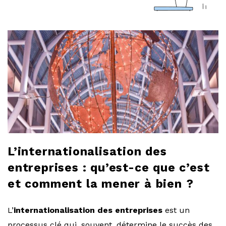
a
r
l
o
b
l
L’internationalisation des
o
entreprises : qu’est-ce que c’est
et comment la mener à bien ?
g
L’
internationalisation des entreprises
est un
processus clé qui, souvent, détermine le succès des