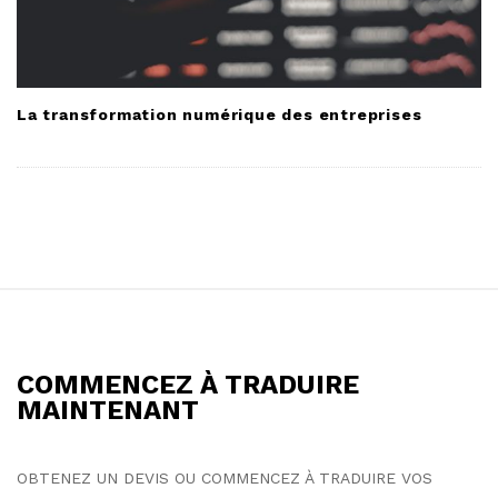
La transformation numérique des entreprises
S
i
t
COMMENCEZ À TRADUIRE
e
MAINTENANT
F
o
OBTENEZ UN DEVIS OU COMMENCEZ À TRADUIRE VOS
o