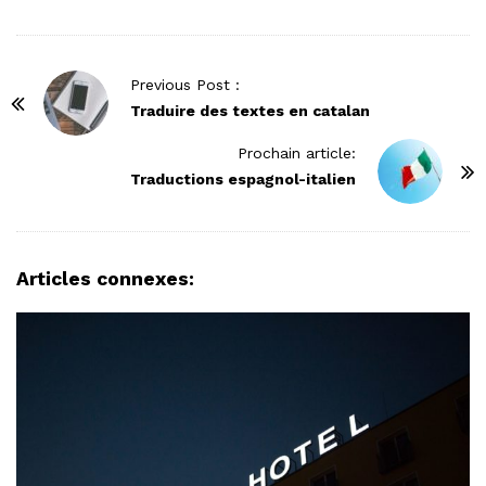
P
Previous Post :
o
Traduire des textes en catalan
s
Prochain article:
t
Traductions espagnol-italien
N
a
v
Articles connexes:
i
g
a
t
i
o
n