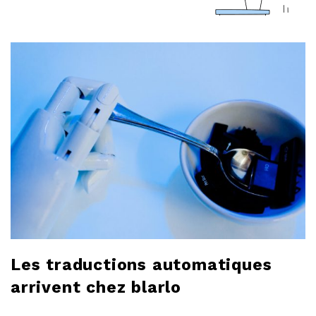
a
r
l
o
b
l
o
g
Les traductions automatiques
arrivent chez blarlo