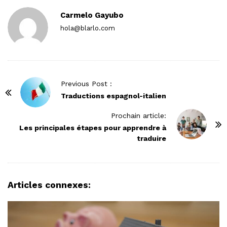
Carmelo Gayubo
hola@blarlo.com
P
Previous Post :
o
Traductions espagnol-italien
s
Prochain article:
t
Les principales étapes pour apprendre à
N
traduire
a
v
i
Articles connexes:
g
a
t