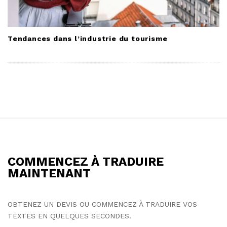
Tendances dans l’industrie du tourisme
S
i
t
COMMENCEZ À TRADUIRE
e
MAINTENANT
F
o
OBTENEZ UN DEVIS OU COMMENCEZ À TRADUIRE VOS
o
TEXTES EN QUELQUES SECONDES.
t