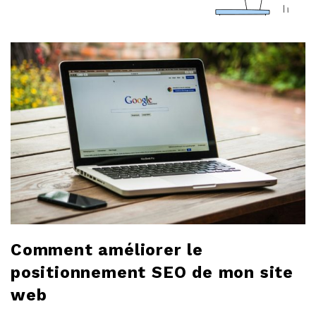
a
r
l
o
b
l
o
Comment améliorer le
g
positionnement SEO de mon site
web