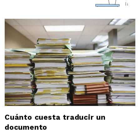
a
r
l
o
b
l
o
g
Cuánto cuesta traducir un
documento