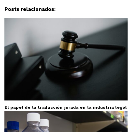
i
Posts relacionados:
g
a
t
i
o
n
El papel de la traducción jurada en la industria legal