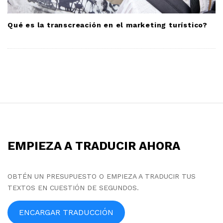
Qué es la transcreación en el marketing turístico?
S
i
t
EMPIEZA A TRADUCIR AHORA
e
F
o
OBTÉN UN PRESUPUESTO O EMPIEZA A TRADUCIR TUS
TEXTOS EN CUESTIÓN DE SEGUNDOS.
o
t
ENCARGAR TRADUCCIÓN
e