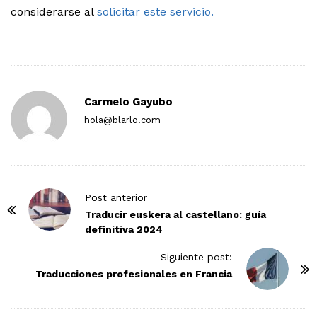
considerarse al
solicitar este servicio.
Carmelo Gayubo
hola@blarlo.com
P
Post anterior
o
Traducir euskera al castellano: guía
definitiva 2024
s
t
Siguiente post:
N
Traducciones profesionales en Francia
a
v