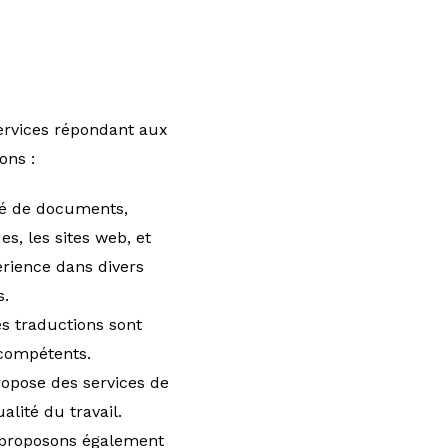
rvices répondant aux
ons :
té de documents,
es, les sites web, et
érience dans divers
s.
s traductions sont
 compétents.
ropose des services de
lité du travail.
s proposons également