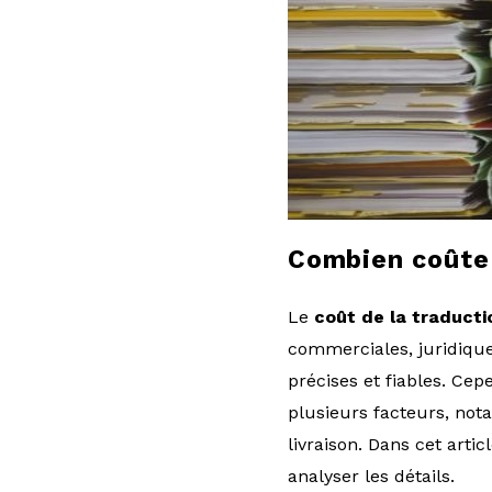
l
o
g
Combien coûte 
Le
coût de la traduct
commerciales, juridique
précises et fiables. Ce
plusieurs facteurs, not
livraison. Dans cet arti
analyser les détails.