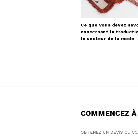
Ce que vous devez savo
concernant la traducti
le secteur de la mode
S
i
t
COMMENCEZ À 
e
F
o
OBTENEZ UN DEVIS OU C