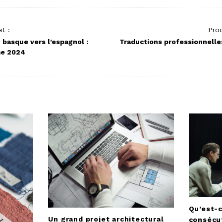
t :
Proc
 basque vers l’espagnol :
Traductions professionnelle
me 2024
Qu’est-c
Un grand projet architectural
consécu