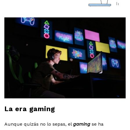
a
r
l
o
b
l
o
g
La era gaming
Aunque quizás no lo sepas, el
gaming
se ha