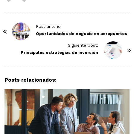
P
Post anterior
o
Oportunidades de negocio en aeropuertos
s
Siguiente post:
t
Principales estrategias de inversión
N
a
v
Posts relacionados:
i
g
a
t
i
o
n