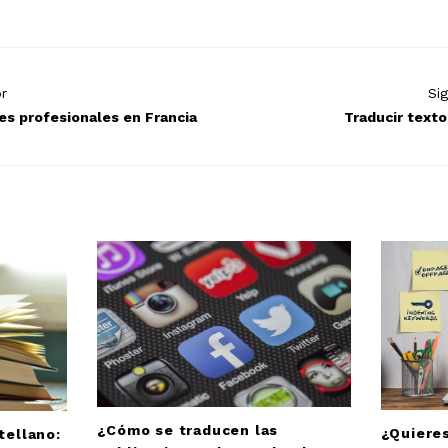
or
Si
es profesionales en Francia
Traducir texto
¿Cómo se traducen las
¿Quiere
tellano: