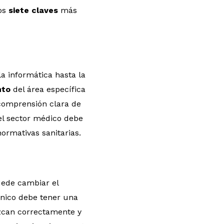
mos
siete claves
más
a informática hasta la
nto
del área específica
 comprensión clara de
el sector médico debe
normativas sanitarias.
uede cambiar el
cnico debe tener una
uzcan correctamente y