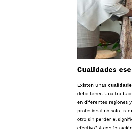
l
o
g
Cualidades ese
Existen unas
cualidade
debe tener. Una traducc
en diferentes regiones 
profesional no solo tra
otro sin perder el signi
efectivo? A continuació