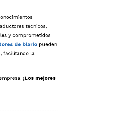
conocimientos
raductores técnicos,
bles y comprometidos
tores de blarlo
pueden
 facilitando la
u empresa.
¡Los mejores