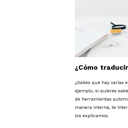
l
o
g
¿Cómo traducir
¿Sabes que hay varias e
ejemplo, si quieres sab
de herramientas automát
manera interna, te inte
los explicamos.