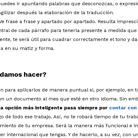
 puedes ir apuntando palabras que desconozcas, o expresi
agilizar después la elaboración de la traducción.
 Ve frase a frase y apartado por apartado. Resulta impresc
ntral de cada párrafo para tenerla presente a medida que
nte, te será útil para cuadrar correctamente el tono y da
a en su matiz y forma.
ndamos hacer?
en para aplicarlos de manera puntual si, por ejemplo, en 
 con un documento al mes que esté en otro idioma. Sin em
la opción más inteligente pasa siempre por
contar con 
de todo ese trabajo. Así, no te robará tiempo de tu trabaj
miento de tu empresa. Será la manera más funcional e int
r internacional que tengas. Y de hacerlo, a su vez, con un