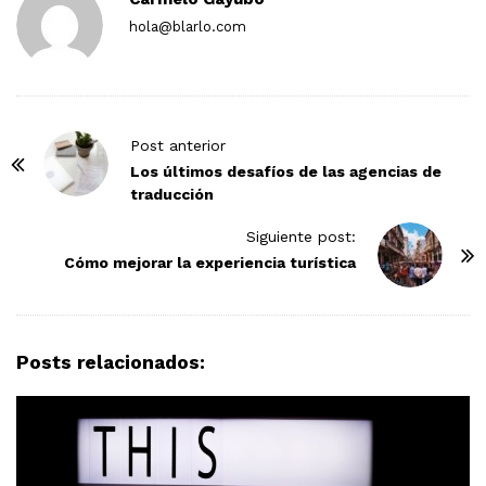
hola@blarlo.com
P
Post anterior
o
Los últimos desafíos de las agencias de
traducción
s
t
Siguiente post:
N
Cómo mejorar la experiencia turística
a
v
i
Posts relacionados:
g
a
t
i