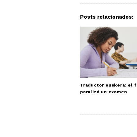
N
a
Posts relacionados:
v
i
g
a
t
i
o
n
Traductor euskera: el f
paralizó un examen