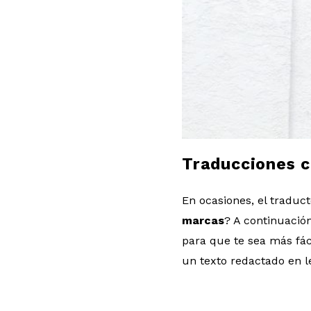
l
o
g
Traducciones 
En ocasiones, el traduct
marcas
? A continuació
para que te sea más fá
un texto redactado en l