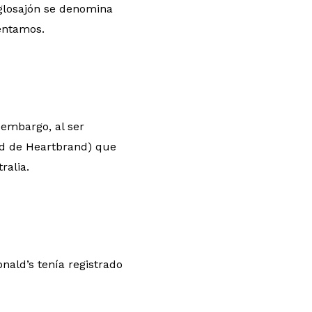
glosajón se denomina
entamos.
 embargo, al ser
ad de Heartbrand) que
ralia.
nald’s tenía registrado