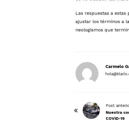
Las respuestas a estas 
ajustar los términos a l
neologismos que termin
Carmelo G
hola@blarlo
P
Post anteri
o
Nuestra co
COVID-19
s
t