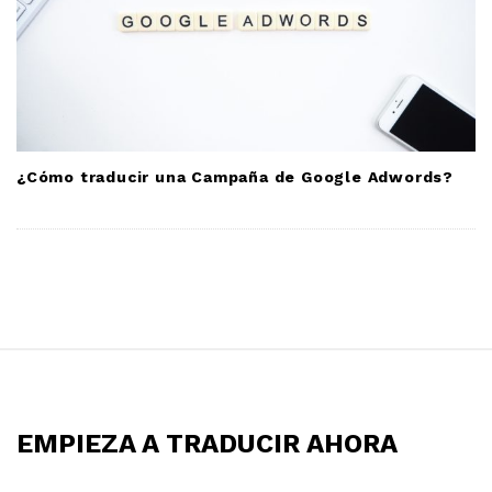
¿Cómo traducir una Campaña de Google Adwords?
S
i
t
EMPIEZA A TRADUCIR AHORA
e
F