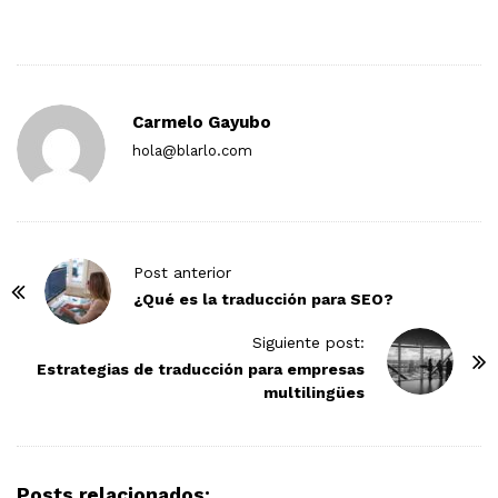
Carmelo Gayubo
hola@blarlo.com
P
Post anterior
o
¿Qué es la traducción para SEO?
s
Siguiente post:
t
Estrategias de traducción para empresas
N
multilingües
a
v
i
Posts relacionados: