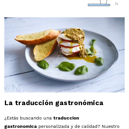
a
r
l
o
b
l
o
La traducción gastronómica
g
¿Estás buscando una
traduccion
gastronomica
personalizada y de calidad? Nuestro