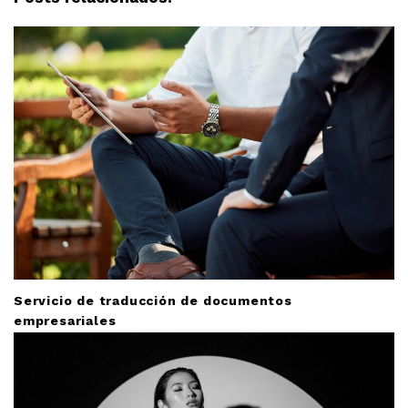
g
a
t
i
o
n
Servicio de traducción de documentos
empresariales