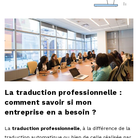
a
r
l
o
b
l
La traduction professionnelle :
o
comment savoir si mon
entreprise en a besoin ?
g
La
traduction professionnelle
, à la différence de la
traduction automatique ou bien de celle réalisée par