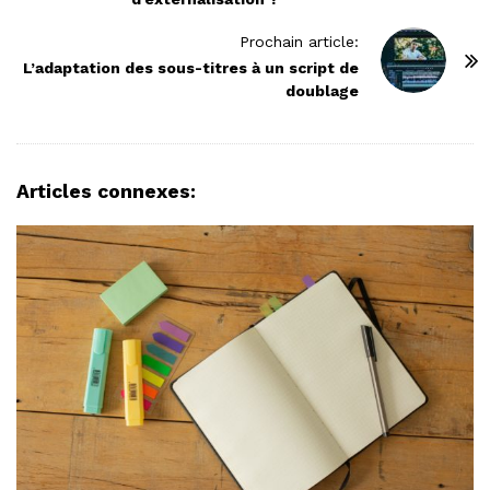
t
N
Prochain article:
L’adaptation des sous-titres à un script de
a
doublage
v
i
g
a
Articles connexes:
t
i
o
n