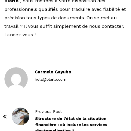
Blarlo
, nous mettons à votre disposition des
professionnels qualifiés pour traduire avec fiabilité et
précision tous types de documents. On se met au
travail ? Il vous suffit simplement de nous contacter.
Lancez-vous !
Carmelo Gayubo
hola@blarlo.com
P
Previous Post :
o
Structure de l’état de la situation
financière : où inclure les services
s
d’externalisation ?