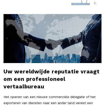
a
r
B
l
l
o
g
o
P
o
b
s
t
l
s
Uw wereldwijde reputatie vraagt
o
om een professioneel
vertaalbureau
g
Het openen van een nieuwe commerciële delegatie of het
exporteren van diensten naar een ander land vereist een