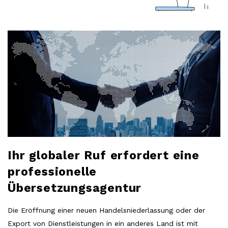
a
r
B
l
l
o
g
o
P
o
b
s
t
l
s
Ihr globaler Ruf erfordert eine
o
professionelle
Übersetzungsagentur
g
Die Eröffnung einer neuen Handelsniederlassung oder der
Export von Dienstleistungen in ein anderes Land ist mit