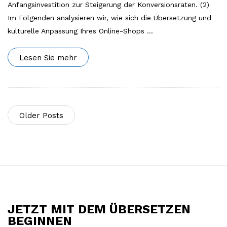
Anfangsinvestition zur Steigerung der Konversionsraten. (2)
Im Folgenden analysieren wir, wie sich die Übersetzung und
kulturelle Anpassung Ihres Online-Shops
…
Lesen Sie mehr
Older Posts
S
i
t
JETZT MIT DEM ÜBERSETZEN
e
BEGINNEN
F