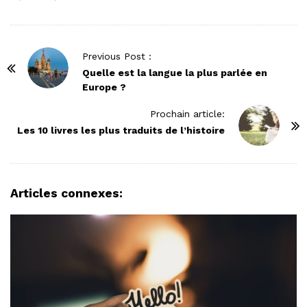
P
Previous Post :
o
Quelle est la langue la plus parlée en
Europe ?
s
t
Prochain article:
N
Les 10 livres les plus traduits de l’histoire
a
v
i
Articles connexes:
g
a
t
i
o
n