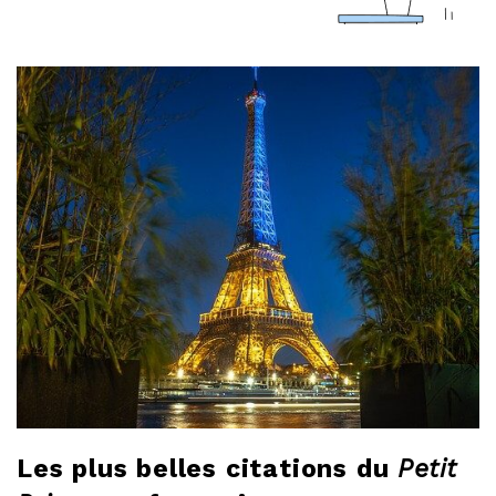
a
r
l
o
b
l
o
g
Les plus belles citations du
Petit