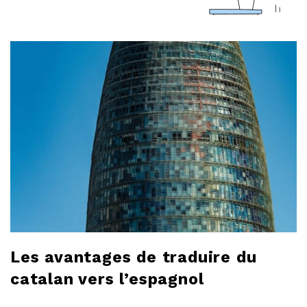
a
r
l
o
b
l
o
g
Les avantages de traduire du
catalan vers l’espagnol