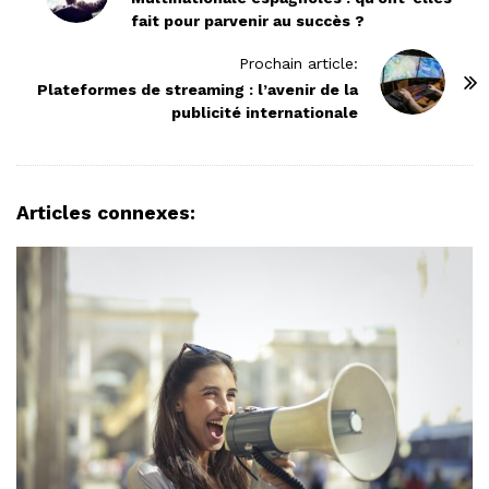
fait pour parvenir au succès ?
s
t
Prochain article:
N
Plateformes de streaming : l’avenir de la
publicité internationale
a
v
i
g
Articles connexes:
a
t
i
o
n