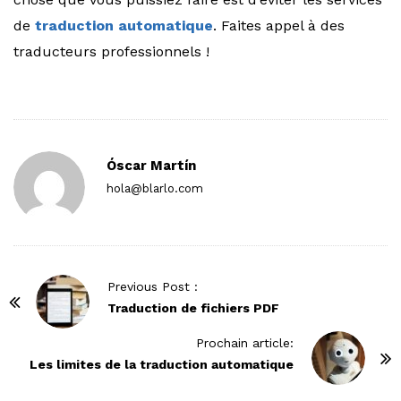
de
traduction automatique
. Faites appel à des
traducteurs professionnels !
Óscar Martín
hola@blarlo.com
P
Previous Post :
o
Traduction de fichiers PDF
s
Prochain article:
t
Les limites de la traduction automatique
N