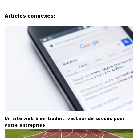
a
v
Articles connexes:
i
g
a
t
i
o
n
Un site web bien traduit, vecteur de succès pour
votre entreprise