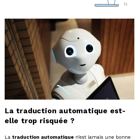
a
r
l
o
b
l
o
La traduction automatique est-
g
elle trop risquée ?
La
traduction automatique
n’est jamais une bonne