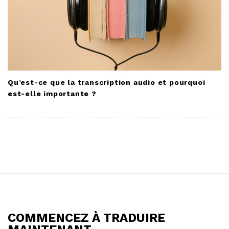
Qu’est-ce que la transcription audio et pourquoi
est-elle importante ?
S
i
t
COMMENCEZ À TRADUIRE
e