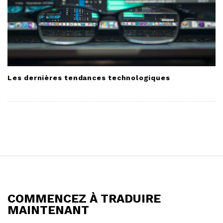
Les dernières tendances technologiques
S
i
t
COMMENCEZ À TRADUIRE
e
MAINTENANT
F