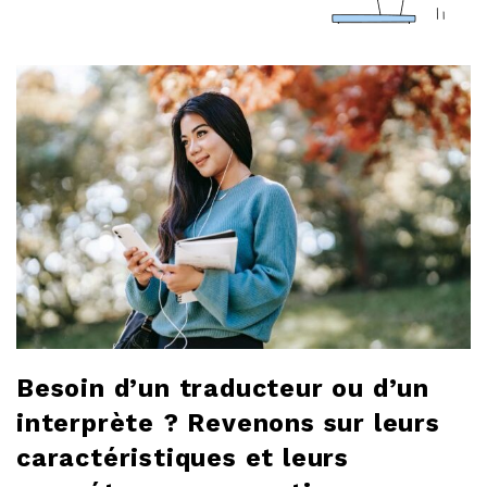
a
r
l
o
b
l
o
Besoin d’un traducteur ou d’un
g
interprète ? Revenons sur leurs
caractéristiques et leurs