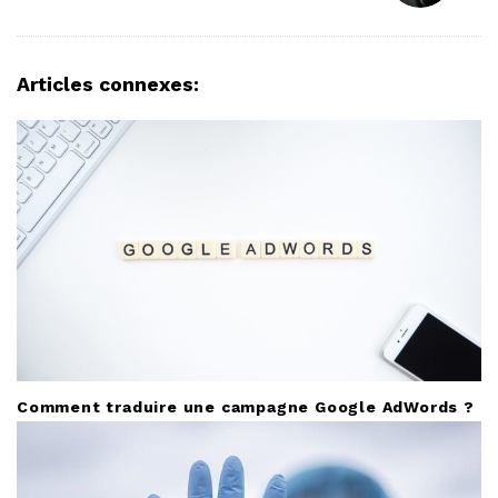
v
i
g
Articles connexes:
a
t
i
o
n
Comment traduire une campagne Google AdWords ?