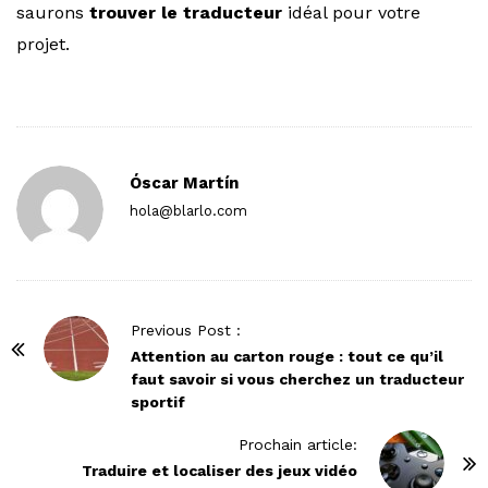
saurons
trouver le traducteur
idéal pour votre
projet.
Óscar Martín
hola@blarlo.com
P
Previous Post :
o
Attention au carton rouge : tout ce qu’il
faut savoir si vous cherchez un traducteur
s
sportif
t
N
Prochain article:
Traduire et localiser des jeux vidéo
a