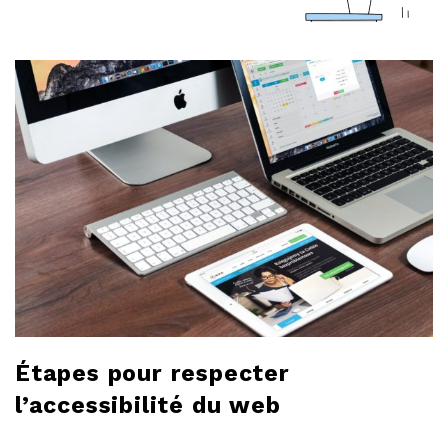
a
r
l
o
b
l
o
g
Étapes pour respecter
l’accessibilité du web