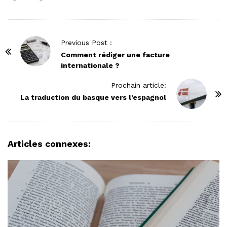
P
Previous Post :
o
Comment rédiger une facture
internationale ?
s
t
Prochain article:
N
La traduction du basque vers l’espagnol
a
v
i
Articles connexes:
g
a
t
i
o
n