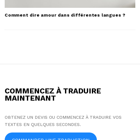
Comment dire amour dans différentes langues ?
S
i
t
COMMENCEZ À TRADUIRE
e
MAINTENANT
F
o
OBTENEZ UN DEVIS OU COMMENCEZ À TRADUIRE VOS
o
TEXTES EN QUELQUES SECONDES.
t
e