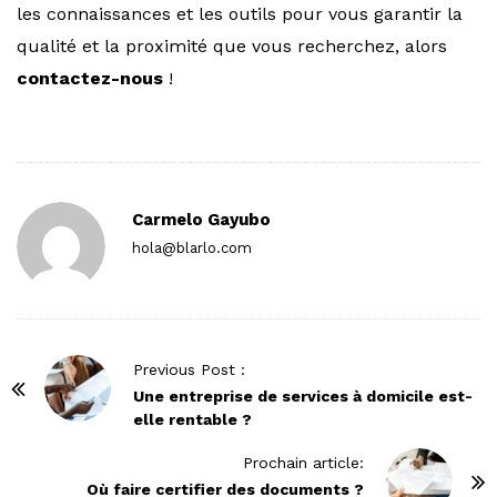
les connaissances et les outils pour vous garantir la
qualité et la proximité que vous recherchez, alors
contactez-nous
!
Carmelo Gayubo
hola@blarlo.com
P
Previous Post :
o
Une entreprise de services à domicile est-
elle rentable ?
s
t
Prochain article:
N
Où faire certifier des documents ?