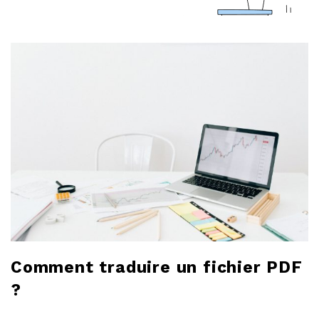
a
r
l
o
b
l
o
g
Comment traduire un fichier PDF
?