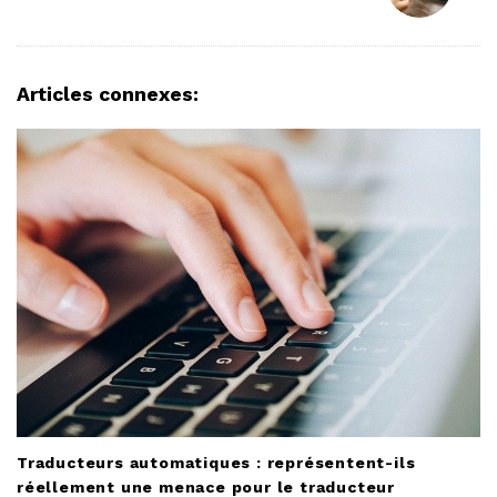
a
v
i
Articles connexes:
g
a
t
i
o
n
Traducteurs automatiques : représentent-ils
réellement une menace pour le traducteur