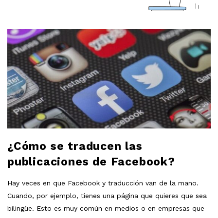
a
r
B
l
l
o
g
o
P
o
b
s
t
l
s
¿Cómo se traducen las
o
publicaciones de Facebook?
g
Hay veces en que Facebook y traducción van de la mano.
Cuando, por ejemplo, tienes una página que quieres que sea
bilingüe. Esto es muy común en medios o en empresas que