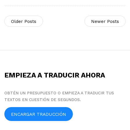
Older Posts
Newer Posts
S
i
t
EMPIEZA A TRADUCIR AHORA
e
F
o
OBTÉN UN PRESUPUESTO O EMPIEZA A TRADUCIR TUS
TEXTOS EN CUESTIÓN DE SEGUNDOS.
o
t
ENCARGAR TRADUCCIÓN
e
r