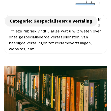
a
r
In
Categorie:
Gespecialiseerde vertaling
d
l
→
eze rubriek vindt u alles wat u wilt weten over
onze gespecialiseerde vertaaldiensten. Van
o
beëdigde vertalingen tot reclamevertalingen,
websites, enz.
b
l
o
g