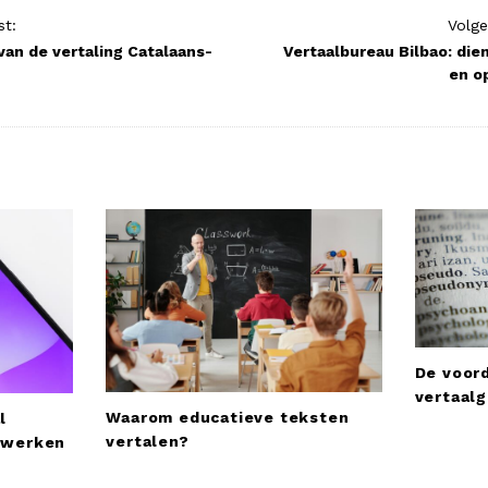
st:
Volge
van de vertaling Catalaans-
Vertaalbureau Bilbao: die
en o
De voor
vertaal
Waarom educatieve teksten
l
vertalen?
etwerken