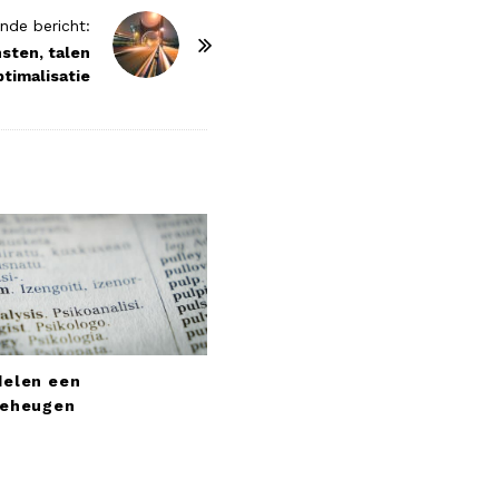
nde bericht:
nsten, talen
ptimalisatie
delen een
geheugen