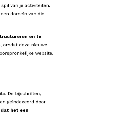
il van je activiteiten.
en een domein van die
structureren en te
en, omdat deze nieuwe
orspronkelijke website.
e. De bijschriften,
den geïndexeerd door
dat het een