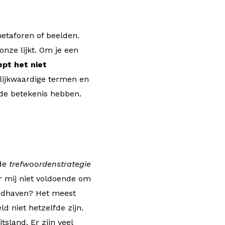
etaforen of beelden.
nze lijkt. Om je een
ept het niet
lijkwaardige termen en
fde betekenis hebben.
nde
trefwoordenstrategie
r mij niet voldoende om
andhaven? Het meest
d niet hetzelfde zijn.
tsland. Er zijn veel