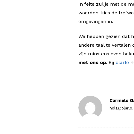
In feite zul je met de 
woorden: kies de trefwoo
omgevingen in.
We hebben gezien dat he
andere taal te vertalen
zijn minstens even belan
met ons op
. Bij
blarlo
he
Carmelo G
hola@blarlo