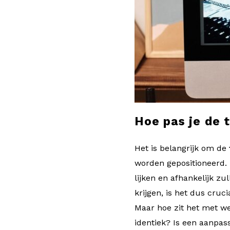
l
o
g
Hoe pas je de 
Het is belangrijk om de
worden gepositioneerd. 
lijken en afhankelijk zu
krijgen, is het dus cru
Maar hoe zit het met we
identiek? Is een aanpas