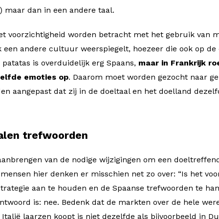
) maar dan in een andere taal.
t voorzichtigheid worden betracht met het gebruik van m
k een andere cultuur weerspiegelt, hoezeer die ook op de o
de patatas is overduidelijk erg Spaans,
maar in Frankrijk ro
zelfde emoties op
. Daarom moet worden gezocht naar ge
n aangepast dat zij in de doeltaal en het doelland dezel
talen trefwoorden
 aanbrengen van de nodige wijzigingen om een doeltreffe
 mensen hier denken er misschien net zo over: “Is het voo
sstrategie aan te houden en de Spaanse trefwoorden te h
ntwoord is: nee. Bedenk dat de markten over de hele werel
talië laarzen koopt is niet dezelfde als bijvoorbeeld in Dui