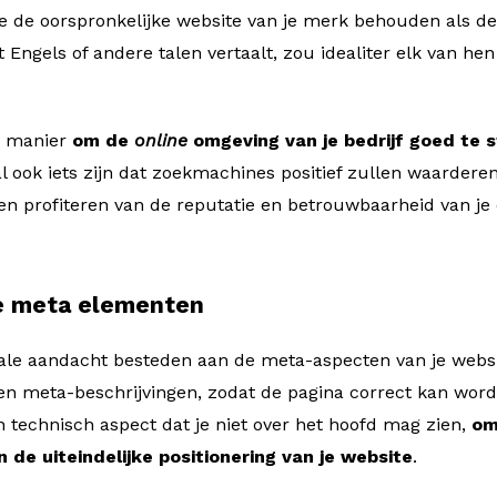
 de oorspronkelijke website van je merk behouden als de sp
et Engels of andere talen vertaalt, zou idealiter elk van h
.
te manier
om de
online
omgeving van je bedrijf goed te 
al ook iets zijn dat zoekmachines positief zullen waarder
 profiteren van de reputatie en betrouwbaarheid van je o
de meta elementen
iale aandacht besteden aan de meta-aspecten van je websit
 en meta-beschrijvingen, zodat de pagina correct kan wor
n technisch aspect dat je niet over het hoofd mag zien,
om
in de uiteindelijke positionering van je website
.