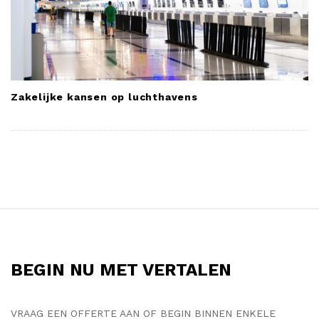
Zakelijke kansen op luchthavens
S
i
t
BEGIN NU MET VERTALEN
e
F
o
VRAAG EEN OFFERTE AAN OF BEGIN BINNEN ENKELE