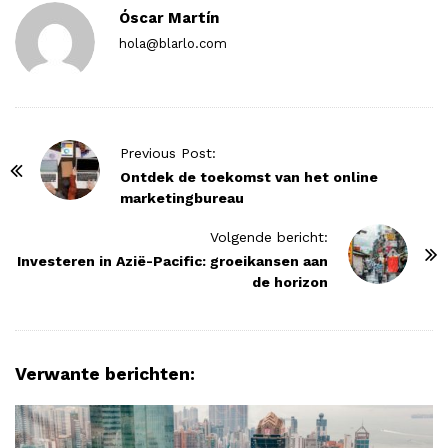
Óscar Martín
hola@blarlo.com
P
Previous Post:
o
Ontdek de toekomst van het online
marketingbureau
s
t
Volgende bericht:
N
Investeren in Azië-Pacific: groeikansen aan
de horizon
a
v
i
g
Verwante berichten:
a
t