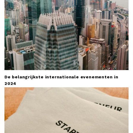
i
o
n
De belangrijkste internationale evenementen in
2024