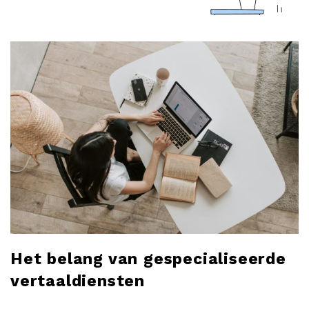
a
r
l
o
b
l
o
g
Het belang van gespecialiseerde
vertaaldiensten