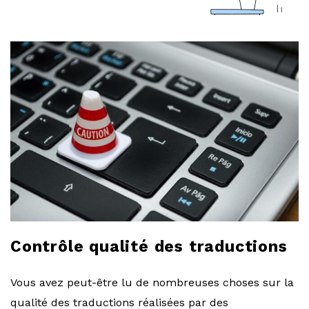
a
r
l
o
b
l
o
Contrôle qualité des traductions
g
Vous avez peut-être lu de nombreuses choses sur la
qualité des traductions réalisées par des