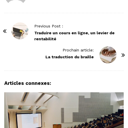
P
Previous Post :
o
Traduire un cours en ligne, un levier de
rentabilité
s
t
Prochain article:
N
La traduction du braille
a
v
i
Articles connexes:
g
a
t
i
o
n