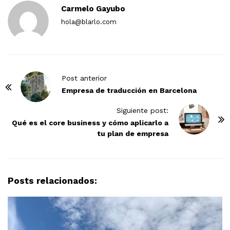
Carmelo Gayubo
hola@blarlo.com
P
Post anterior
o
Empresa de traducción en Barcelona
s
Siguiente post:
t
Qué es el core business y cómo aplicarlo a
N
tu plan de empresa
a
v
i
Posts relacionados:
g
a
t
i