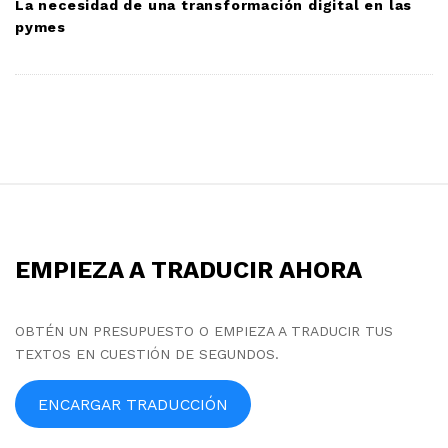
La necesidad de una transformación digital en las
pymes
S
i
t
EMPIEZA A TRADUCIR AHORA
e
F
o
OBTÉN UN PRESUPUESTO O EMPIEZA A TRADUCIR TUS
TEXTOS EN CUESTIÓN DE SEGUNDOS.
o
t
ENCARGAR TRADUCCIÓN
e
r