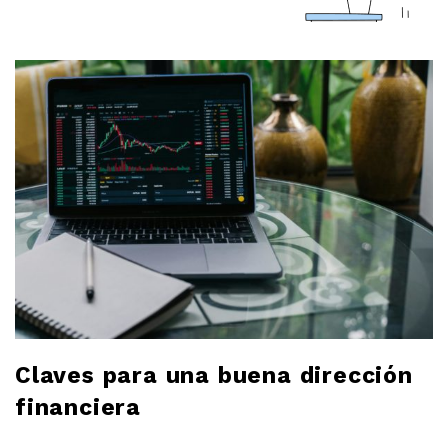
a
r
l
o
b
l
o
g
Claves para una buena dirección
financiera