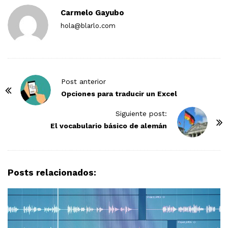
Carmelo Gayubo
hola@blarlo.com
P
Post anterior
o
Opciones para traducir un Excel
s
Siguiente post:
t
El vocabulario básico de alemán
N
a
v
Posts relacionados:
i
g
a
t