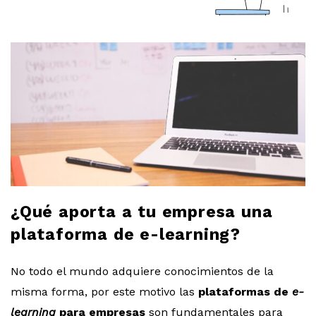
a
r
l
o
b
l
¿Qué aporta a tu empresa una
o
plataforma de e-learning?
g
No todo el mundo adquiere conocimientos de la
misma forma, por este motivo las
plataformas de
e-
learning
para empresas
son fundamentales para