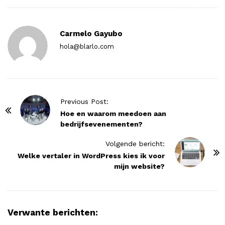
Carmelo Gayubo
hola@blarlo.com
P
Previous Post:
o
Hoe en waarom meedoen aan
bedrijfsevenementen?
s
t
Volgende bericht:
N
Welke vertaler in WordPress kies ik voor
mijn website?
a
v
i
g
Verwante berichten:
a