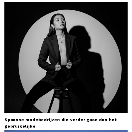
t
i
o
n
Spaanse modebedrijven die verder gaan dan het
gebruikelijke