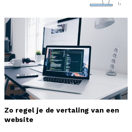
a
r
l
o
b
l
o
g
Zo regel je de vertaling van een
website