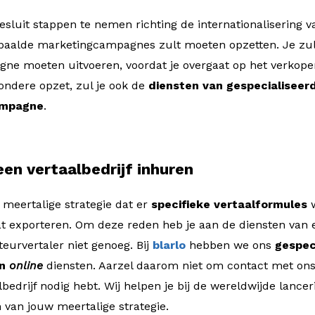
sluit stappen te nemen richting de internationalisering 
epaalde marketingcampagnes zult moeten opzetten. Je zul
pagne moeten uitvoeren, voordat je overgaat op het verkop
ondere opzet, zul je ook de
diensten van gespecialiseerd
ampagne
.
een vertaalbedrijf inhuren
n meertalige strategie dat er
specifieke vertaalformules
at exporteren. Om deze reden heb je aan de diensten van 
eurvertaler niet genoeg. Bij
blarlo
hebben we ons
gespeci
an
online
diensten. Aarzel daarom niet om contact met ons
bedrijf nodig hebt. Wij helpen je bij de wereldwijde lance
 van jouw meertalige strategie.