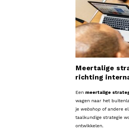
l
o
g
Meertalige str
richting intern
Een
meertalige strate
wagen naar het buitenlan
je
webshop
of andere e
taalkundige strategie w
ontwikkelen.