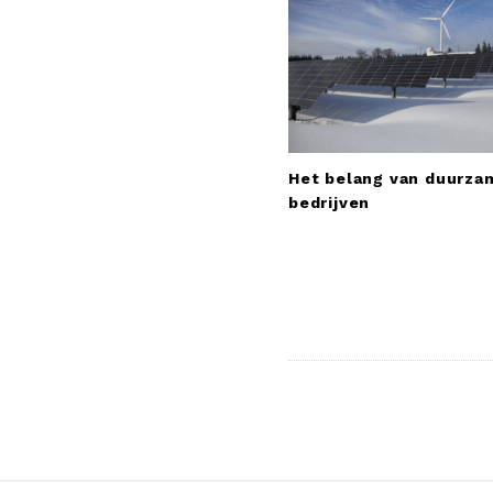
g
a
t
i
o
n
Het belang van duurza
bedrijven
S