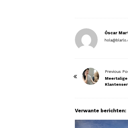
Óscar Mar
hola@blarlo
P
Previous Po
o
Meertalige
Klantenserv
s
t
N
a
Verwante berichten:
v
i