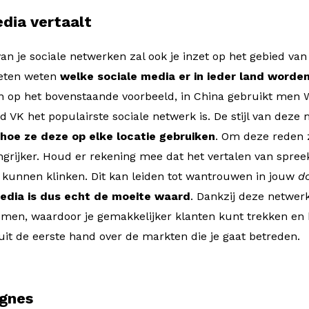
edia vertaalt
van je sociale netwerken zal ook je inzet op het gebied van 
oeten weten
welke sociale media er in ieder land worde
n op het bovenstaande voorbeeld, in China gebruikt men W
and VK het populairste sociale netwerk is. De stijl van deze
hoe ze deze op elke locatie gebruiken
. Om deze reden z
grijker. Houd er rekening mee dat het vertalen van spreek
 kunnen klinken. Dit kan leiden tot wantrouwen in jouw
do
media is dus echt de moeite waard
. Dankzij deze netwerk
omen, waardoor je gemakkelijker klanten kunt trekken en 
 uit de eerste hand over de markten die je gaat betreden.
gnes