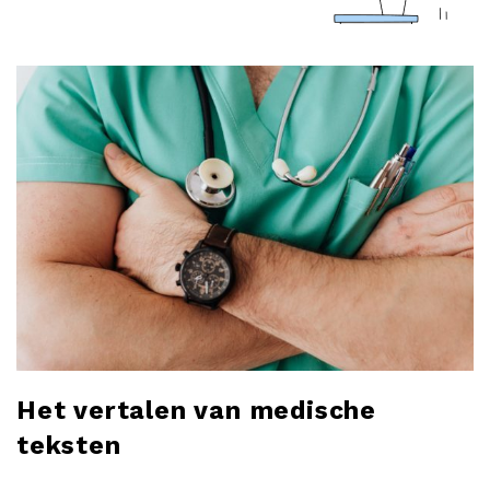
a
r
l
o
b
l
o
g
Het vertalen van medische
teksten