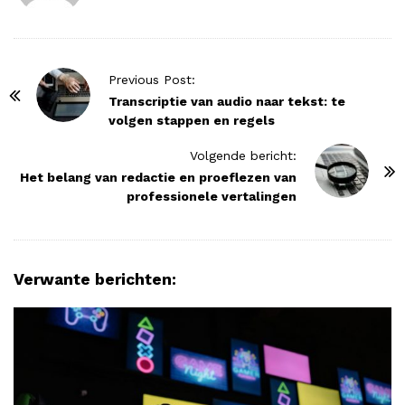
P
Previous Post:
o
Transcriptie van audio naar tekst: te
volgen stappen en regels
s
t
Volgende bericht:
N
Het belang van redactie en proeflezen van
professionele vertalingen
a
v
i
g
Verwante berichten:
a
t
i
o
n