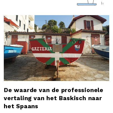
a
r
l
o
b
l
o
De waarde van de professionele
g
vertaling van het Baskisch naar
het Spaans