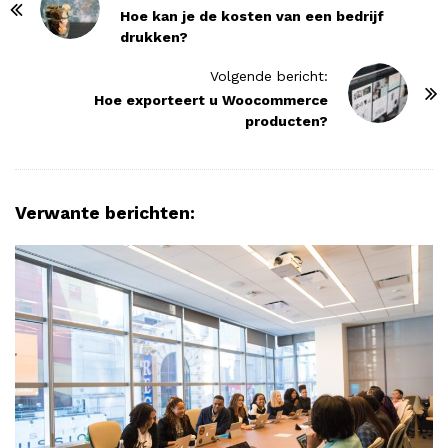
o
Hoe kan je de kosten van een bedrijf
drukken?
s
t
Volgende bericht:
N
Hoe exporteert u Woocommerce
producten?
a
v
i
g
Verwante berichten:
a
t
i
o
n