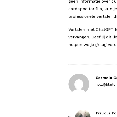
geen informatie over cul
aardappeltortilla, kun 
professionele vertaler d
Vertalen met ChatGPT ka
vervangen. Geef jij dit 
helpen we je graag verd
Carmelo G
hola@blarlo
P
Previous Po