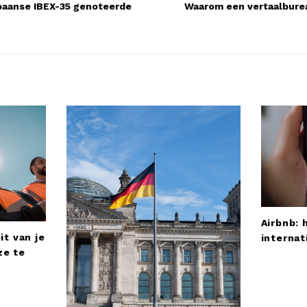
Spaanse IBEX-35 genoteerde
Waarom een vertaalbure
Airbnb: 
it van je
internat
ze te