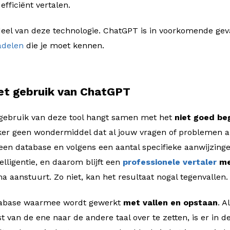
fficiënt vertalen.
 deel van deze technologie. ChatGPT is in voorkomende gev
adelen
die je moet kennen.
het gebruik van ChatGPT
t gebruik van deze tool hangt samen met het
niet goed be
eker geen wondermiddel dat al jouw vragen of problemen a
 een database en volgens een aantal specifieke aanwijzing
lligentie, en daarom blijft een
professionele vertaler
me
 aanstuurt. Zo niet, kan het resultaat nogal tegenvallen.
tabase waarmee wordt gewerkt
met vallen en opstaan
. A
t van de ene naar de andere taal over te zetten, is er in