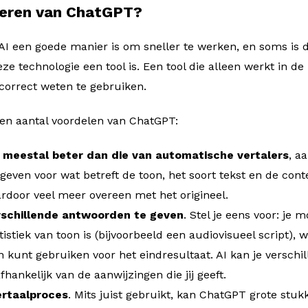
teren van ChatGPT?
 AI een goede manier is om sneller te werken, en soms is 
ze technologie een tool is. Een tool die alleen werkt in d
orrect weten te gebruiken.
 een aantal voordelen van ChatGPT:
n meestal beter dan die van automatische vertalers
, a
geven voor wat betreft de toon, het soort tekst en de con
door veel meer overeen met het origineel.
schillende antwoorden te geven
. Stel je eens voor: je 
rtistiek van toon is (bijvoorbeeld een audiovisueel script), w
n kunt gebruiken voor het eindresultaat. AI kan je verschi
afhankelijk van de aanwijzingen die jij geeft.
ertaalproces
. Mits juist gebruikt, kan ChatGPT grote stuk