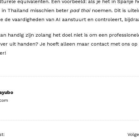
turele equivalenten. Een voorbeeld: als je het in Spanje 
je in Thailand misschien beter
pad thai
noemen. Dit is uitei
ie de vaardigheden van AI aanstuurt en controleert, bijdra
n handig zijn zolang het doel niet is om een professionele
liever uit handen? Je hoeft alleen maar contact met ons op
er!
ayubo
.com
st:
Volge