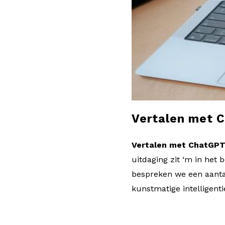
l
o
g
Vertalen met 
Vertalen met ChatGP
uitdaging zit ‘m in het b
bespreken we een aantal
kunstmatige intelligenti