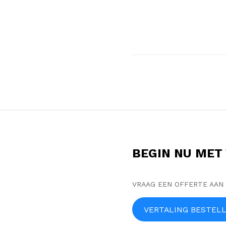
S
i
t
BEGIN NU MET
e
F
o
VRAAG EEN OFFERTE AAN
o
VERTALING BESTEL
t
e