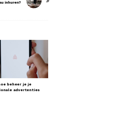
au inhuren?
hoe beheer je je
ionale advertenties