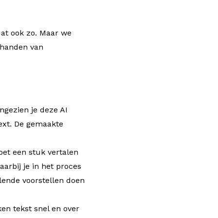
dat ook zo. Maar we
e handen van
angezien je deze AI
text. De gemaakte
moet een stuk vertalen
aarbij je in het proces
llende voorstellen doen
ken tekst snel en over