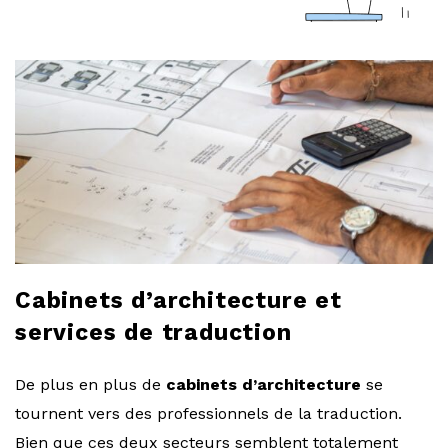
a
r
l
o
b
l
Cabinets d’architecture et
o
services de traduction
g
De plus en plus de
cabinets d’architecture
se
tournent vers des professionnels de la traduction.
Bien que ces deux secteurs semblent totalement