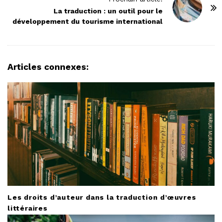
N
La traduction : un outil pour le
développement du tourisme international
a
v
i
g
Articles connexes:
a
t
i
o
n
Les droits d’auteur dans la traduction d’œuvres
littéraires