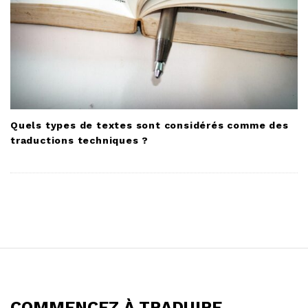
Quels types de textes sont considérés comme des
traductions techniques ?
S
i
t
COMMENCEZ À TRADUIRE