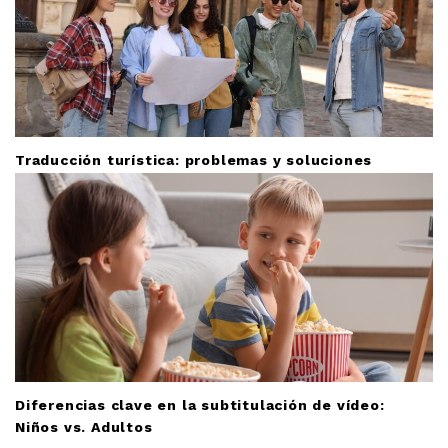
o
n
Traducción turística: problemas y soluciones
Diferencias clave en la subtitulación de vídeo:
Niños vs. Adultos