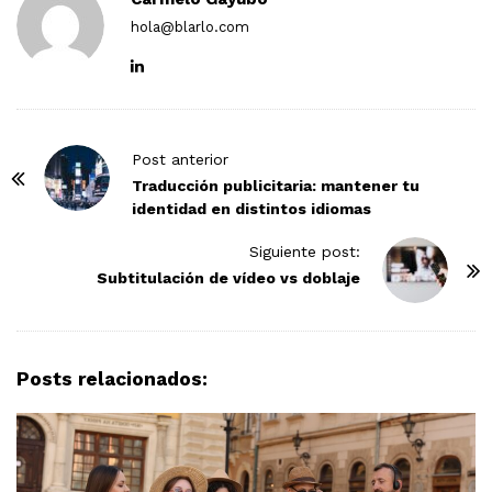
hola@blarlo.com
P
Post anterior
o
Traducción publicitaria: mantener tu
identidad en distintos idiomas
s
t
Siguiente post:
N
Subtitulación de vídeo vs doblaje
a
v
i
Posts relacionados:
g
a
t
i