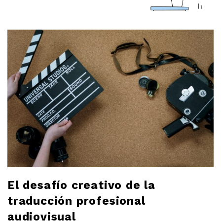
a
r
l
o
b
l
o
g
El desafío creativo de la
traducción profesional
audiovisual