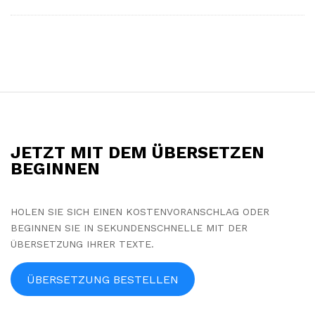
S
i
t
JETZT MIT DEM ÜBERSETZEN
e
BEGINNEN
F
o
HOLEN SIE SICH EINEN KOSTENVORANSCHLAG ODER
o
BEGINNEN SIE IN SEKUNDENSCHNELLE MIT DER
t
ÜBERSETZUNG IHRER TEXTE.
e
r
ÜBERSETZUNG BESTELLEN