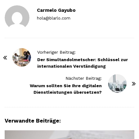
Carmelo Gayubo
hola@blarlo.com
P
Vorheriger Beitrag:
o
Der Simultandolmetscher: Schlüssel zur
internationalen Verständigung
s
t
Nächster Beitrag:
N
Warum sollten Sie Ihre digitalen
Dienstleistungen übersetzen?
a
v
i
g
Verwandte Beiträge:
a
t