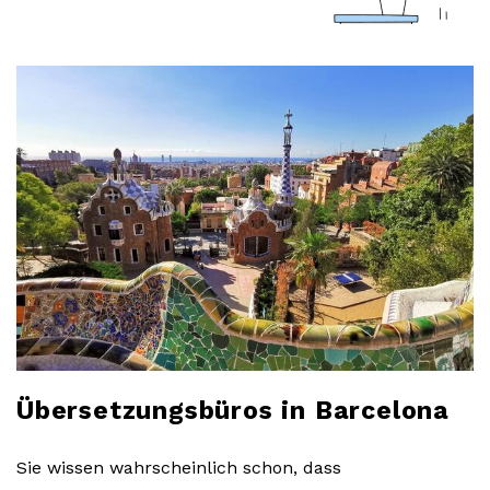
a
r
l
o
b
l
o
g
Übersetzungsbüros in Barcelona
Sie wissen wahrscheinlich schon, dass