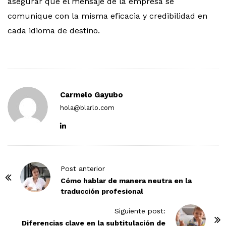
asegurar que el mensaje de la empresa se
comunique con la misma eficacia y credibilidad en
cada idioma de destino.
Carmelo Gayubo
hola@blarlo.com
P
Post anterior
o
Cómo hablar de manera neutra en la
traducción profesional
s
t
Siguiente post:
N
Diferencias clave en la subtitulación de