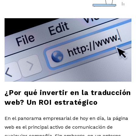
a
r
l
o
b
l
¿Por qué invertir en la traducción
o
web? Un ROI estratégico
g
En el panorama empresarial de hoy en día, la página
web es el principal activo de comunicación de
cualquier compañía. Sin embargo, en un entorno