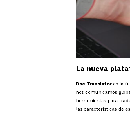
l
o
g
La nueva plata
Doc Translator
es la ú
nos comunicamos globalme
herramientas para tradu
las características de 