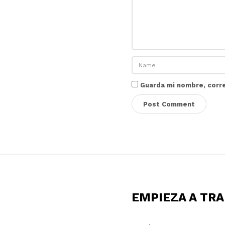
Guarda mi nombre, corr
S
i
t
EMPIEZA A TR
e
F