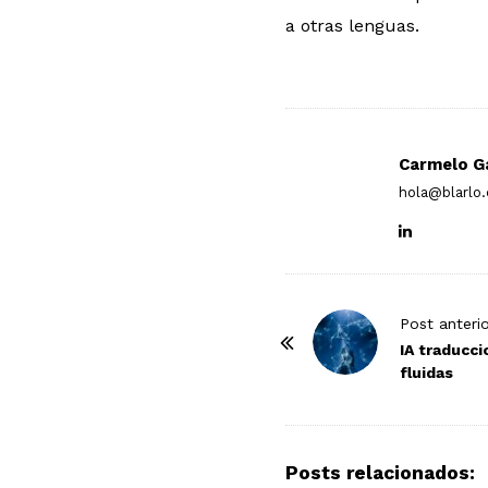
a otras lenguas.
Carmelo G
hola@blarlo
P
Post anteri
o
IA traducci
fluidas
s
t
N
a
Posts relacionados: