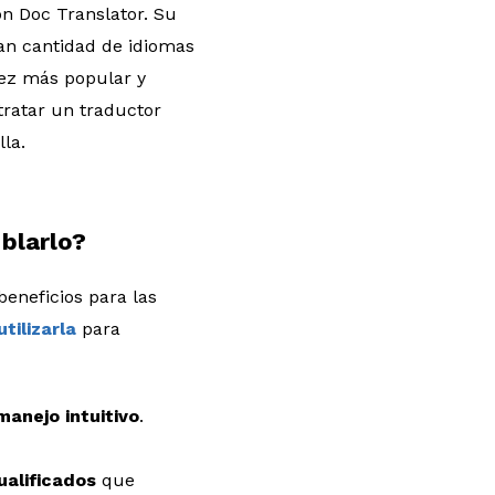
on Doc Translator. Su
an cantidad de idiomas
vez más popular y
tratar un traductor
lla.
 blarlo?
eneficios para las
tilizarla
para
manejo intuitivo
.
ualificados
que