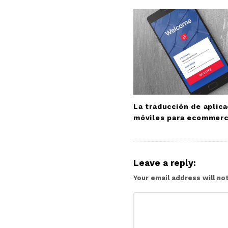
v
i
g
a
t
i
o
n
La traducción de aplic
móviles para ecommer
Leave a reply:
Your email address will no