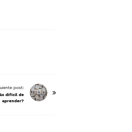
guiente post:
s difícil de
aprender?