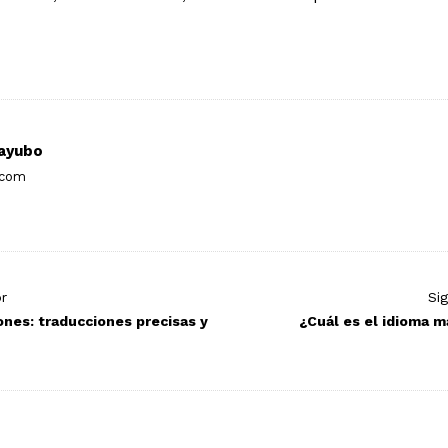
ayubo
.com
or
Si
ones: traducciones precisas y
¿Cuál es el idioma má