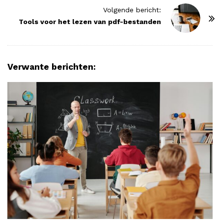
t
Volgende bericht:
N
Tools voor het lezen van pdf-bestanden
a
v
i
Verwante berichten:
g
a
t
i
o
n