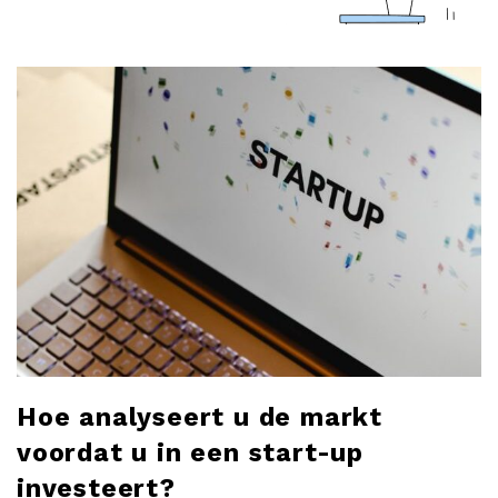
a
r
l
o
b
l
o
g
Hoe analyseert u de markt
voordat u in een start-up
investeert?