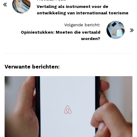
o
Vertaling als instrument voor de
ontwikkeling van internationaal toerisme
s
t
Volgende bericht:
N
Opiniestukken: Moeten die vertaald
worden?
a
v
i
g
Verwante berichten:
a
t
i
o
n