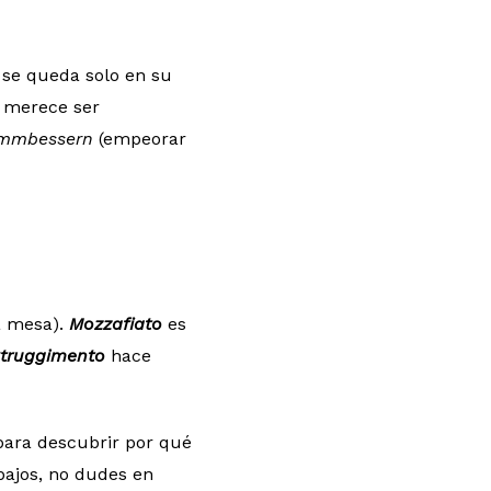
 se queda solo en su
e merece ser
immbessern
(empeorar
a mesa).
Mozzafiato
es
truggimento
hace
para descubrir por qué
bajos, no dudes en