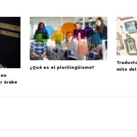
Traducto
¿Qué es el plurilingüismo?
mito del
 en
or árabe