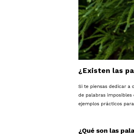
l
o
g
¿Existen las pa
Si te piensas dedicar a 
de palabras imposibles 
ejemplos prácticos para 
¿Qué son las pal