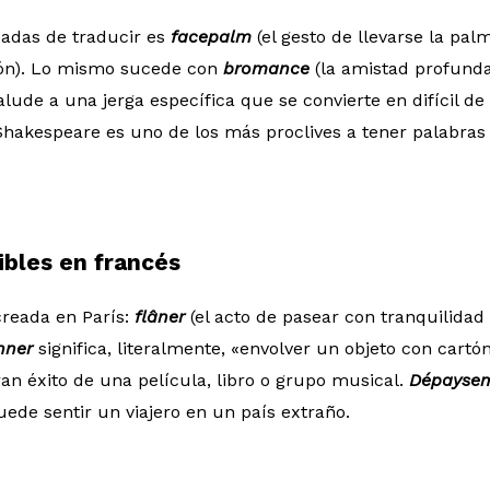
adas de traducir es
facepalm
(el gesto de llevarse la pal
ón). Lo mismo sucede con
bromance
(la amistad profunda
alude a una jerga específica que se convierte en difícil de
Shakespeare es uno de los más proclives a tener palabras
ibles en francés
eada en París:
f
lâner
(el acto de pasear con tranquilidad 
nner
significa, literalmente, «envolver un objeto con cartó
an éxito de una película, libro o grupo musical.
Dépayse
uede sentir un viajero en un país extraño.