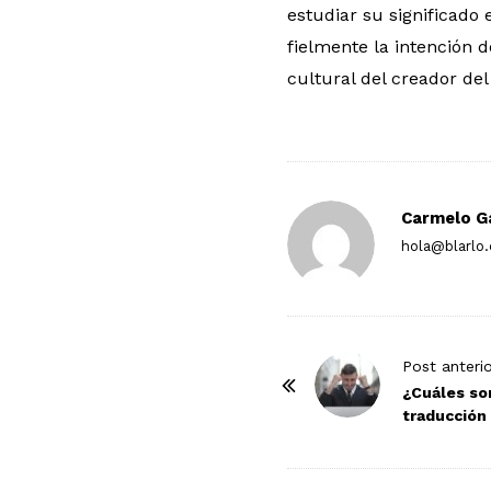
estudiar su significado 
fielmente la intención d
cultural del creador del 
Carmelo G
hola@blarlo
P
Post anteri
o
¿Cuáles son
traducción
s
t
N