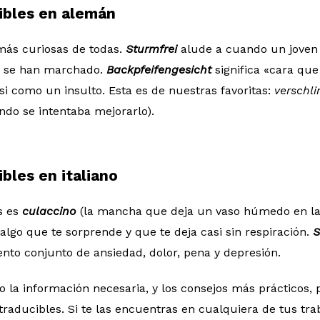
ibles en alemán
más curiosas de todas.
Sturmfrei
alude a cuando un joven
s se han marchado.
Backpfeifengesicht
significa «cara qu
si como un insulto. Esta es de nuestras favoritas:
verschl
do se intentaba mejorarlo).
bles en italiano
s es
culaccino
(la mancha que deja un vaso húmedo en l
algo que te sorprende y que te deja casi sin respiración.
S
ento conjunto de ansiedad, dolor, pena y depresión.
la información necesaria, y los consejos más prácticos, 
traducibles. Si te las encuentras en cualquiera de tus tra