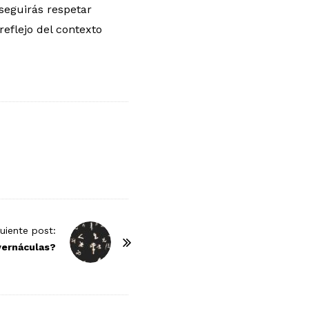
nseguirás respetar
reflejo del contexto
guiente post:
vernáculas?