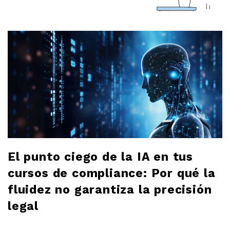
a
r
l
o
b
l
El punto ciego de la IA en tus
o
cursos de compliance: Por qué la
fluidez no garantiza la precisión
g
legal