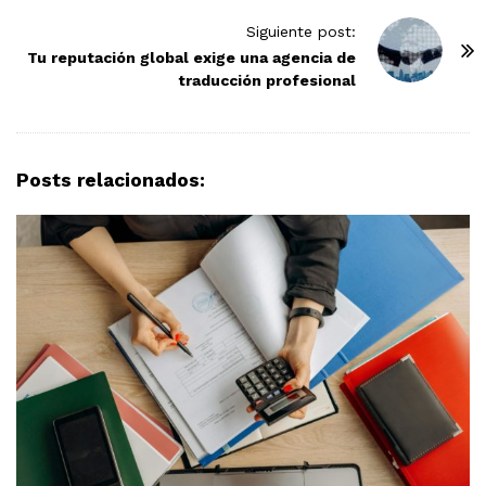
t
N
Siguiente post:
Tu reputación global exige una agencia de
a
traducción profesional
v
i
g
a
Posts relacionados:
t
i
o
n